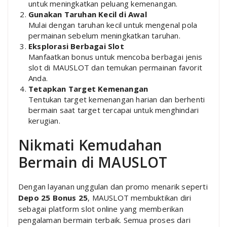
untuk meningkatkan peluang kemenangan.
Gunakan Taruhan Kecil di Awal
Mulai dengan taruhan kecil untuk mengenal pola
permainan sebelum meningkatkan taruhan.
Eksplorasi Berbagai Slot
Manfaatkan bonus untuk mencoba berbagai jenis
slot di MAUSLOT dan temukan permainan favorit
Anda.
Tetapkan Target Kemenangan
Tentukan target kemenangan harian dan berhenti
bermain saat target tercapai untuk menghindari
kerugian.
Nikmati Kemudahan
Bermain di MAUSLOT
Dengan layanan unggulan dan promo menarik seperti
Depo 25 Bonus 25
, MAUSLOT membuktikan diri
sebagai platform slot online yang memberikan
pengalaman bermain terbaik. Semua proses dari