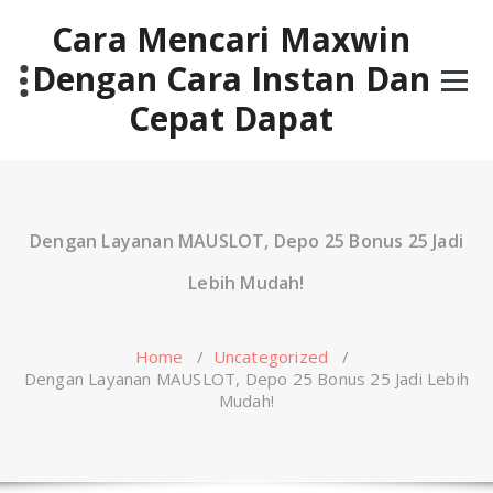
Skip
Cara Mencari Maxwin
to
content
Dengan Cara Instan Dan
Cepat Dapat
Dengan Layanan MAUSLOT, Depo 25 Bonus 25 Jadi
Lebih Mudah!
Home
/
Uncategorized
/
Dengan Layanan MAUSLOT, Depo 25 Bonus 25 Jadi Lebih
Mudah!