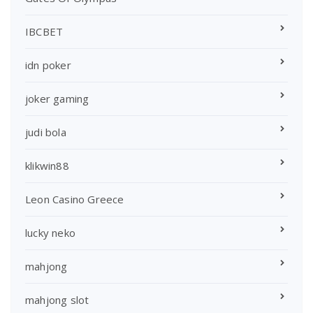
IBCBET
idn poker
joker gaming
judi bola
klikwin88
Leon Casino Greece
lucky neko
mahjong
mahjong slot