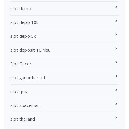
slot demo
slot depo 10k
slot depo 5k
slot deposit 10 ribu
Slot Gacor
slot gacor hari ini
slot qris
slot spaceman
slot thailand