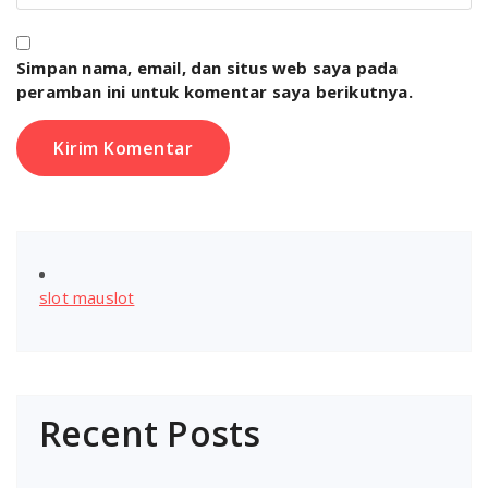
Simpan nama, email, dan situs web saya pada
peramban ini untuk komentar saya berikutnya.
slot mauslot
Recent Posts