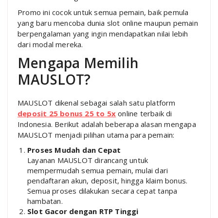
Promo ini cocok untuk semua pemain, baik pemula
yang baru mencoba dunia slot online maupun pemain
berpengalaman yang ingin mendapatkan nilai lebih
dari modal mereka.
Mengapa Memilih
MAUSLOT?
MAUSLOT dikenal sebagai salah satu platform
deposit 25 bonus 25 to 5x
online terbaik di
Indonesia. Berikut adalah beberapa alasan mengapa
MAUSLOT menjadi pilihan utama para pemain:
Proses Mudah dan Cepat
Layanan MAUSLOT dirancang untuk
mempermudah semua pemain, mulai dari
pendaftaran akun, deposit, hingga klaim bonus.
Semua proses dilakukan secara cepat tanpa
hambatan.
Slot Gacor dengan RTP Tinggi