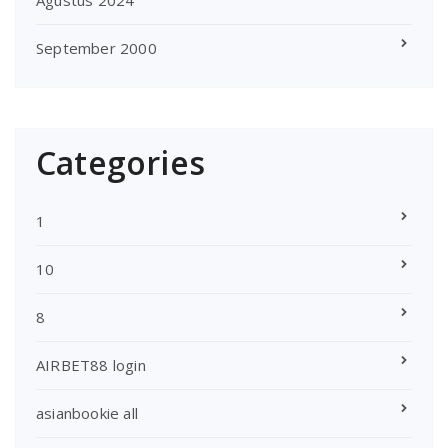
Agustus 2024
September 2000
Categories
1
10
8
AIRBET88 login
asianbookie all