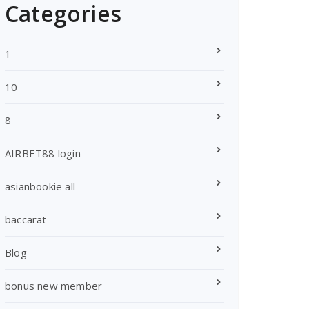
Categories
1
10
8
AIRBET88 login
asianbookie all
baccarat
Blog
bonus new member