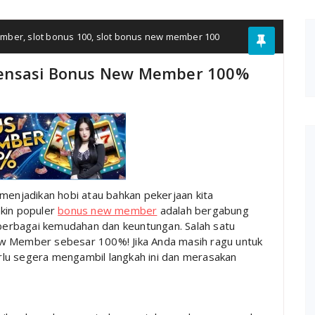
ember
,
slot bonus 100
,
slot bonus new member 100
Sensasi Bonus New Member 100%
uk menjadikan hobi atau bahkan pekerjaan kita
akin populer
bonus new member
adalah bergabung
erbagai kemudahan dan keuntungan. Salah satu
ew Member sebesar 100%! Jika Anda masih ragu untuk
lu segera mengambil langkah ini dan merasakan