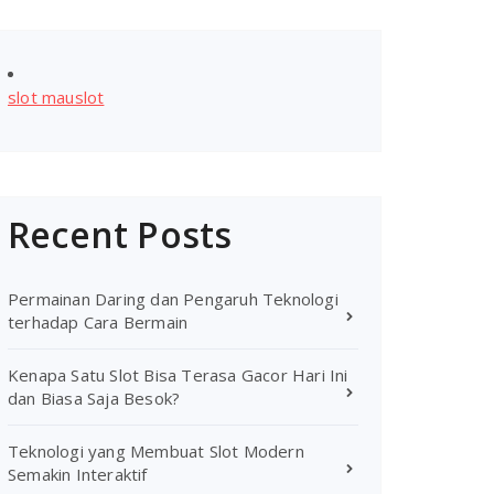
slot mauslot
Recent Posts
Permainan Daring dan Pengaruh Teknologi
terhadap Cara Bermain
Kenapa Satu Slot Bisa Terasa Gacor Hari Ini
dan Biasa Saja Besok?
Teknologi yang Membuat Slot Modern
Semakin Interaktif