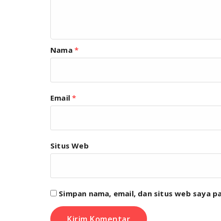
Nama
*
Email
*
Situs Web
Simpan nama, email, dan situs web saya p