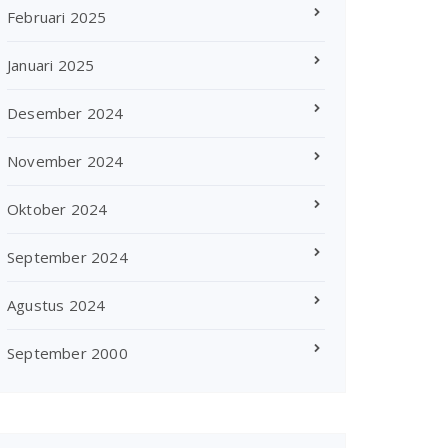
Februari 2025
Januari 2025
Desember 2024
November 2024
Oktober 2024
September 2024
Agustus 2024
September 2000