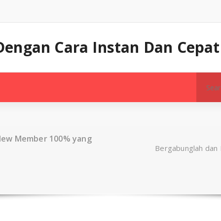
Dengan Cara Instan Dan Cepat
Search
for:
 New Member 100% yang
Bergabunglah dan