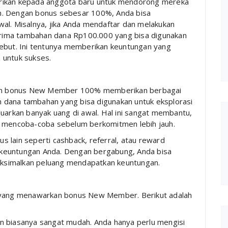
rikan kepada anggota baru untuk mendorong mereka
n. Dengan bonus sebesar 100%, Anda bisa
al. Misalnya, jika Anda mendaftar dan melakukan
rima tambahan dana Rp100.000 yang bisa digunakan
sebut. Ini tentunya memberikan keuntungan yang
 untuk sukses.
an bonus New Member 100% memberikan berbagai
 dana tambahan yang bisa digunakan untuk eksplorasi
luarkan banyak uang di awal. Hal ini sangat membantu,
n mencoba-coba sebelum berkomitmen lebih jauh.
 lain seperti cashback, referral, atau reward
keuntungan Anda. Dengan bergabung, Anda bisa
ksimalkan peluang mendapatkan keuntungan.
m yang menawarkan bonus New Member. Berikut adalah
 biasanya sangat mudah. Anda hanya perlu mengisi