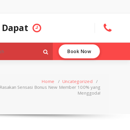
 Dapat
Book Now
Home
/
Uncategorized
/
 Rasakan Sensasi Bonus New Member 100% yang
Menggoda!