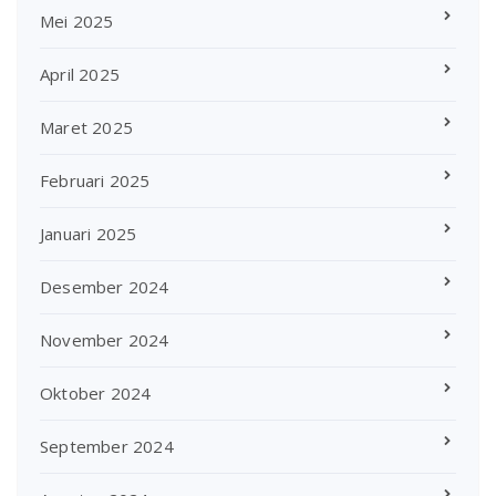
Mei 2025
April 2025
Maret 2025
Februari 2025
Januari 2025
Desember 2024
November 2024
Oktober 2024
September 2024