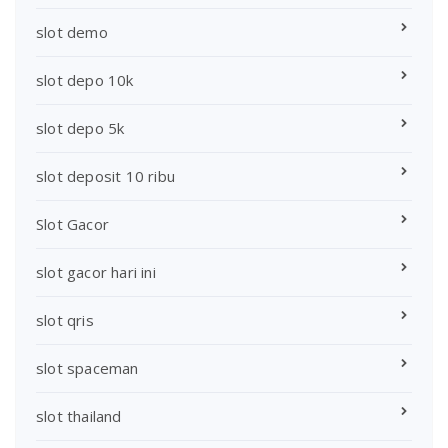
slot demo
slot depo 10k
slot depo 5k
slot deposit 10 ribu
Slot Gacor
slot gacor hari ini
slot qris
slot spaceman
slot thailand