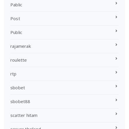
Pablic
Post
Public
rajamerak
roulette
rtp
sbobet
sbobet88
scatter hitam
server thailand