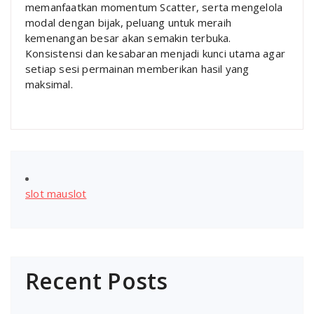
memanfaatkan momentum Scatter, serta mengelola
modal dengan bijak, peluang untuk meraih
kemenangan besar akan semakin terbuka.
Konsistensi dan kesabaran menjadi kunci utama agar
setiap sesi permainan memberikan hasil yang
maksimal.
slot mauslot
Recent Posts