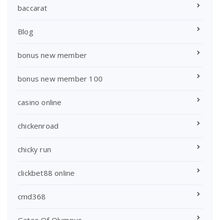
baccarat
Blog
bonus new member
bonus new member 100
casino online
chickenroad
chicky run
clickbet88 online
cmd368
Gates Of Olympus