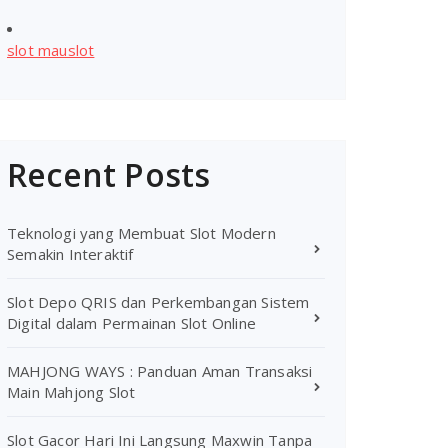
slot mauslot
Recent Posts
Teknologi yang Membuat Slot Modern
Semakin Interaktif
Slot Depo QRIS dan Perkembangan Sistem
Digital dalam Permainan Slot Online
MAHJONG WAYS : Panduan Aman Transaksi
Main Mahjong Slot
Slot Gacor Hari Ini Langsung Maxwin Tanpa