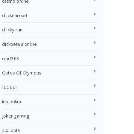
casino online
chickenroad
chicky run
clickbet88 online
cmd368
Gates Of Olympus
IBCBET
idn poker
joker gaming
judi bola