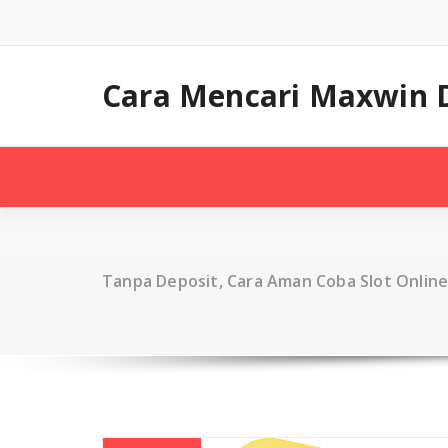
Skip
to
content
Cara Mencari Maxwin 
Tanpa Deposit, Cara Aman Coba Slot Onlin