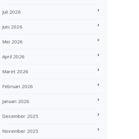
Juli 2026
Juni 2026
Mei 2026
April 2026
Maret 2026
Februari 2026
Januari 2026
Desember 2025
November 2025