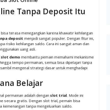
line Tanpa Deposit Itu
e bisa terasa menegangkan karena khawatir kehilangan
anpa deposit
menjadi sangat populer. Dengan fitur ini,
a risiko kehilangan saldo. Cara ini sangat aman dan
nggunakan uang asli.
e slot demo
membantu pemain memahami mekanisme
s, hingga tempo permainan, semua bisa dipelajari tanpa
n sambil mengenal strategi dasar untuk menghadapi
rana Belajar
enal permainan adalah dengan
slot trial
. Mode ini
ecara gratis. Dengan slot trial, pemain bisa
pola kemenangan tanpa mengeluarkan saldo.