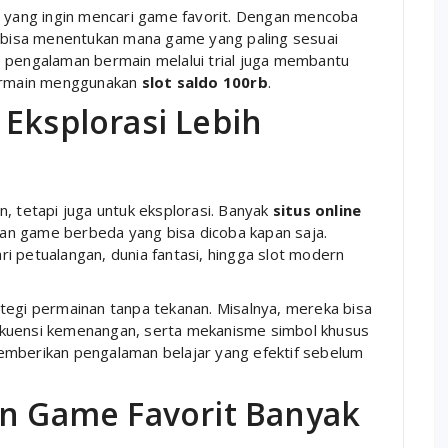
n yang ingin mencari game favorit. Dengan mencoba
n bisa menentukan mana game yang paling sesuai
, pengalaman bermain melalui trial juga membantu
bermain menggunakan
slot saldo 100rb
.
 Eksplorasi Lebih
, tetapi juga untuk eksplorasi. Banyak
situs online
an game berbeda yang bisa dicoba kapan saja.
i petualangan, dunia fantasi, hingga slot modern
tegi permainan tanpa tekanan. Misalnya, mereka bisa
ekuensi kemenangan, serta mekanisme simbol khusus
emberikan pengalaman belajar yang efektif sebelum
an Game Favorit Banyak