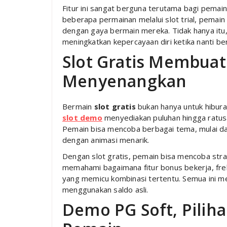
Fitur ini sangat berguna terutama bagi pemai
beberapa permainan melalui slot trial, pemai
dengan gaya bermain mereka. Tidak hanya itu
meningkatkan kepercayaan diri ketika nanti 
Slot Gratis Membuat
Menyenangkan
Bermain
slot gratis
bukan hanya untuk hiburan
slot demo
menyediakan puluhan hingga ratus
Pemain bisa mencoba berbagai tema, mulai dar
dengan animasi menarik.
Dengan slot gratis, pemain bisa mencoba stra
memahami bagaimana fitur bonus bekerja, fr
yang memicu kombinasi tertentu. Semua ini m
menggunakan saldo asli.
Demo PG Soft, Pilih