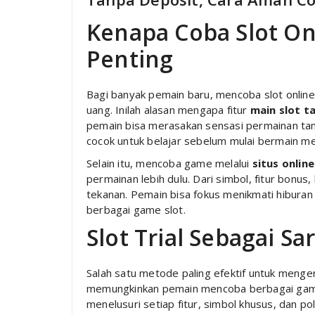
Kenapa Coba Slot On
Penting
Bagi banyak pemain baru, mencoba slot onlin
uang. Inilah alasan mengapa fitur
main slot t
pemain bisa merasakan sensasi permainan tanp
cocok untuk belajar sebelum mulai bermain me
Selain itu, mencoba game melalui
situs onlin
permainan lebih dulu. Dari simbol, fitur bonu
tekanan. Pemain bisa fokus menikmati hibura
berbagai game slot.
Slot Trial Sebagai Sa
Salah satu metode paling efektif untuk meng
memungkinkan pemain mencoba berbagai game s
menelusuri setiap fitur, simbol khusus, dan 