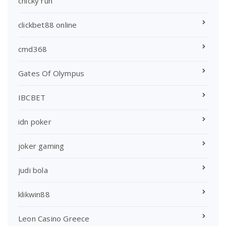
chicky run
clickbet88 online
cmd368
Gates Of Olympus
IBCBET
idn poker
joker gaming
judi bola
klikwin88
Leon Casino Greece