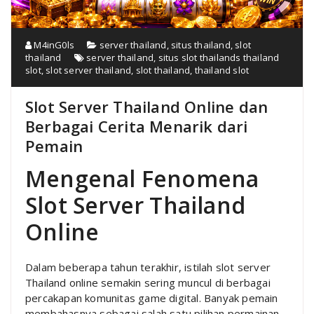
M4inG0ls
server thailand
,
situs thailand
,
slot
thailand
server thailand
,
situs slot thailands thailand
slot
,
slot server thailand
,
slot thailand
,
thailand slot
Slot Server Thailand Online dan
Berbagai Cerita Menarik dari
Pemain
Mengenal Fenomena
Slot Server Thailand
Online
Dalam beberapa tahun terakhir, istilah slot server
Thailand online semakin sering muncul di berbagai
percakapan komunitas game digital. Banyak pemain
membahasnya sebagai salah satu pilihan permainan