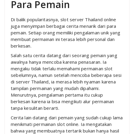
Para Pemain
Di balik popularitasnya, slot server Thailand online
juga menyimpan berbagai cerita menarik dari para
pemain. Setiap orang memiliki pengalaman unik yang
membuat permainan ini terasa lebih personal dan
berkesan.
Salah satu cerita datang dari seorang pemain yang
awalnya hanya mencoba karena penasaran. Ia
mengaku tidak terlalu memahami permainan slot
sebelumnya, namun setelah mencoba beberapa sesi
di server Thailand, ia merasa lebih nyaman karena
tampilan permainan yang mudah dipahami.
Menurutnya, pengalaman pertama itu cukup
berkesan karena ia bisa mengikuti alur permainan
tanpa kesulitan berarti.
Cerita lain datang dari pemain yang sudah cukup lama
menikmati permainan slot online. Ia mengatakan
bahwa yang membuatnya tertarik bukan hanya hasil