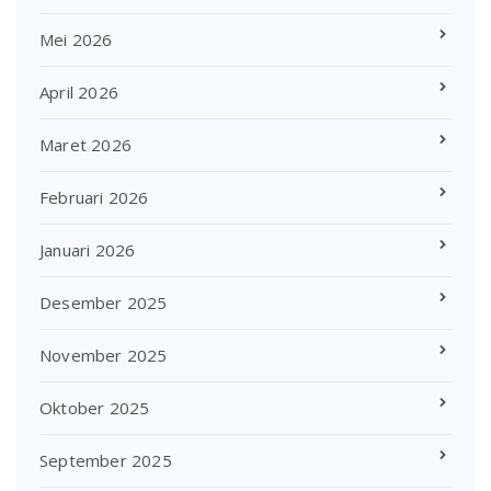
Mei 2026
April 2026
Maret 2026
Februari 2026
Januari 2026
Desember 2025
November 2025
Oktober 2025
September 2025