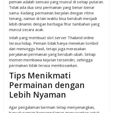
pemain adalah sensasi yang muncul di setiap putaran.
Tidak ada dua sesi permainan yang benar-benar
sama. Kadang permainan berjalan dengan ritme
tenang, namun di lain waktu bisa berubah menjadi
lebih dinamis dengan berbagai fitur tambahan yang
muncul secara acak.
Inilah yang membuat slot server Thailand online
terasa hidup. Pemain tidak hanya menekan tombol
dan menunggu hasil, tetapi juga merasakan
perjalanan permainan yang berubah-ubah. Setiap
momen membawa kejutan tersendiri, sehingga
permainan tidak terasa membosankan.
Tips Menikmati
Permainan dengan
Lebih Nyaman
Agar pengalaman bermain tetap menyenangkan,
banyak pemain berpengalaman menyarankan untuk