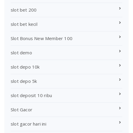
slot bet 200
slot bet kecil
Slot Bonus New Member 100
slot demo
slot depo 10k
slot depo 5k
slot deposit 10 ribu
Slot Gacor
slot gacor hari ini