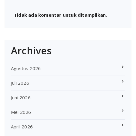
Tidak ada komentar untuk ditampilkan.
Archives
Agustus 2026
Juli 2026
Juni 2026
Mei 2026
April 2026