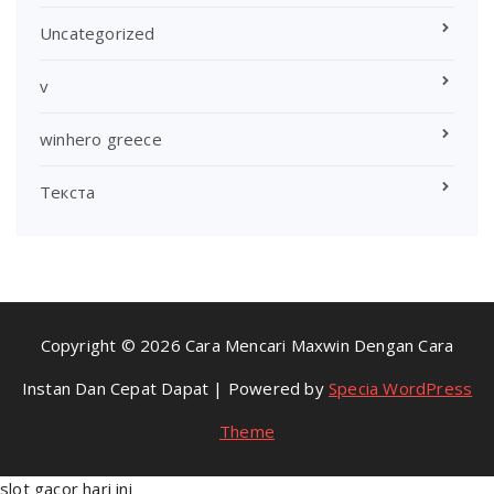
Uncategorized
v
winhero greece
Текста
Copyright © 2026 Cara Mencari Maxwin Dengan Cara
Instan Dan Cepat Dapat | Powered by
Specia WordPress
Theme
slot gacor hari ini