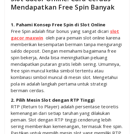
Mendapatkan Free Spin Banyak
1. Pahami Konsep Free Spin di Slot Online
Free Spin adalah fitur bonus yang sangat dicari
slot
gacor maxwin
oleh para pemain slot online karena
memberikan kesempatan bermain tanpa mengurangi
saldo deposit. Dengan memahami bagaimana free
spin bekerja, Anda bisa meningkatkan peluang
mendapatkan putaran gratis lebih sering. Umumnya,
free spin muncul ketika simbol tertentu atau
kombinasi simbol muncul di mesin slot. Mengetahui
pola ini adalah langkah pertama untuk strategi
bermain cerdas.
2. Pilih Mesin Slot dengan RTP Tinggi
RTP (Return to Player) adalah persentase teoretis
kemenangan dari setiap taruhan yang dilakukan
pemain. Slot dengan RTP tinggi cenderung lebih
sering memberikan kemenangan, termasuk free spin.
Pastikan untuk memilih mesin slot yang memiliki RTP