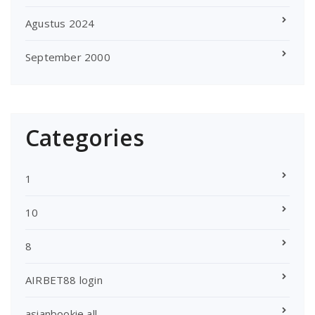
Agustus 2024
September 2000
Categories
1
10
8
AIRBET88 login
asianbookie all