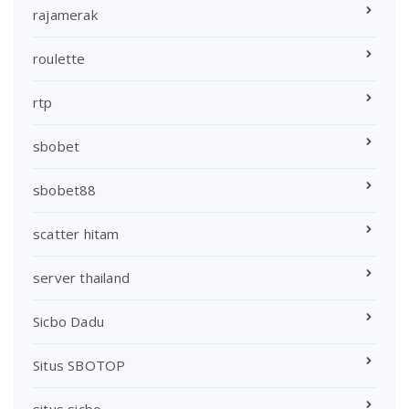
rajamerak
roulette
rtp
sbobet
sbobet88
scatter hitam
server thailand
Sicbo Dadu
Situs SBOTOP