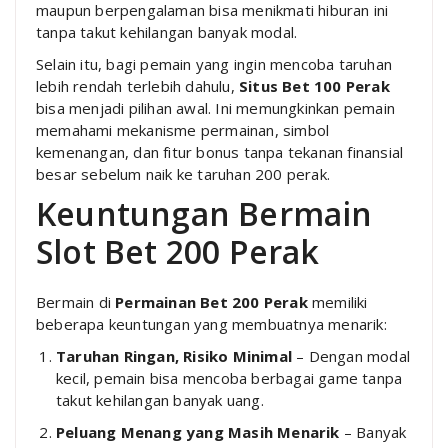
maupun berpengalaman bisa menikmati hiburan ini
tanpa takut kehilangan banyak modal.
Selain itu, bagi pemain yang ingin mencoba taruhan
lebih rendah terlebih dahulu,
Situs Bet 100 Perak
bisa menjadi pilihan awal. Ini memungkinkan pemain
memahami mekanisme permainan, simbol
kemenangan, dan fitur bonus tanpa tekanan finansial
besar sebelum naik ke taruhan 200 perak.
Keuntungan Bermain
Slot Bet 200 Perak
Bermain di
Permainan Bet 200 Perak
memiliki
beberapa keuntungan yang membuatnya menarik:
Taruhan Ringan, Risiko Minimal
– Dengan modal
kecil, pemain bisa mencoba berbagai game tanpa
takut kehilangan banyak uang.
Peluang Menang yang Masih Menarik
– Banyak