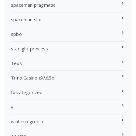
spaceman pragmatic
spaceman slot
spbo
starlight princess
Texs
Trino Casino ελλάδα
Uncategorized
v
winhero greece