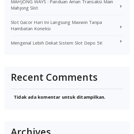
MAHJONG WAYS : Panduan Aman Transaksi Main
Mahjong Slot
Slot Gacor Hari Ini Langsung Maxwin Tanpa
Hambatan Koneksi
Mengenal Lebih Dekat Sistem Slot Depo 5K
Recent Comments
Tidak ada komentar untuk ditampilkan.
Archives