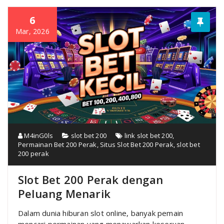
6
Mar, 2026
M4inG0ls
slot bet 200
link slot bet 200
,
Permainan Bet 200 Perak
,
Situs Slot Bet 200 Perak
,
slot bet
200 perak
Slot Bet 200 Perak dengan
Peluang Menarik
Dalam dunia hiburan slot online, banyak pemain