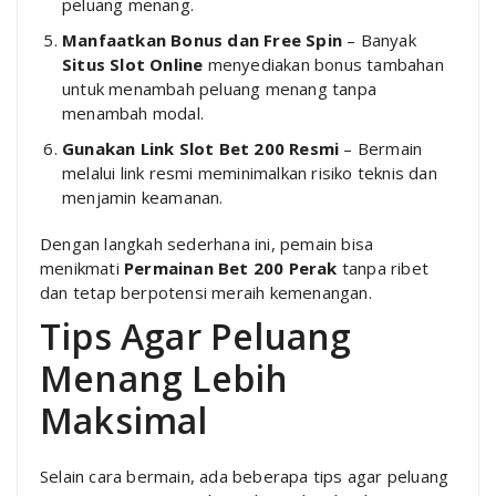
peluang menang.
Manfaatkan Bonus dan Free Spin
– Banyak
Situs Slot Online
menyediakan bonus tambahan
untuk menambah peluang menang tanpa
menambah modal.
Gunakan Link Slot Bet 200 Resmi
– Bermain
melalui link resmi meminimalkan risiko teknis dan
menjamin keamanan.
Dengan langkah sederhana ini, pemain bisa
menikmati
Permainan Bet 200 Perak
tanpa ribet
dan tetap berpotensi meraih kemenangan.
Tips Agar Peluang
Menang Lebih
Maksimal
Selain cara bermain, ada beberapa tips agar peluang