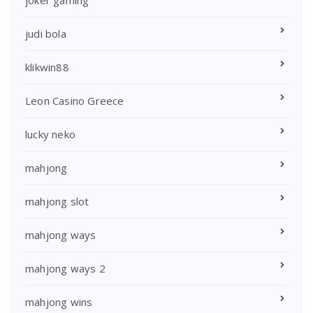
joker gaming
judi bola
klikwin88
Leon Casino Greece
lucky neko
mahjong
mahjong slot
mahjong ways
mahjong ways 2
mahjong wins