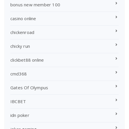
bonus new member 100
casino online
chickenroad
chicky run
clickbet88 online
cmd368
Gates Of Olympus
IBCBET
idn poker