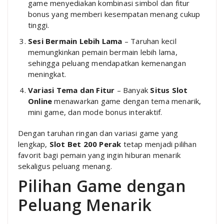
game menyediakan kombinasi simbol dan fitur
bonus yang memberi kesempatan menang cukup
tinggi.
Sesi Bermain Lebih Lama
– Taruhan kecil
memungkinkan pemain bermain lebih lama,
sehingga peluang mendapatkan kemenangan
meningkat.
Variasi Tema dan Fitur
– Banyak
Situs Slot
Online
menawarkan game dengan tema menarik,
mini game, dan mode bonus interaktif.
Dengan taruhan ringan dan variasi game yang
lengkap,
Slot Bet 200 Perak
tetap menjadi pilihan
favorit bagi pemain yang ingin hiburan menarik
sekaligus peluang menang.
Pilihan Game dengan
Peluang Menarik