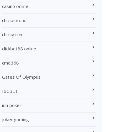
casino online
chickenroad
chicky run
clickbet88 online
cmd368
Gates Of Olympus
IBCBET
idn poker
joker gaming