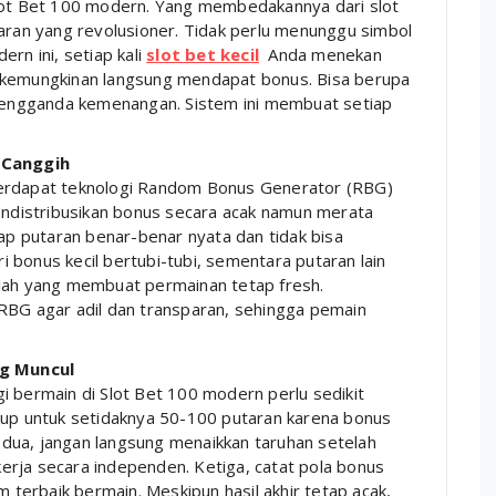
Slot Bet 100 modern. Yang membedakannya dari slot
taran yang revolusioner. Tidak perlu menunggu simbol
rn ini, setiap kali
slot bet kecil
Anda menekan
a kemungkinan langsung mendapat bonus. Bisa berupa
 pengganda kemenangan. Sistem ini membuat setiap
 Canggih
terdapat teknologi Random Bonus Generator (RBG)
mendistribusikan bonus secara acak namun merata
iap putaran benar-benar nyata dan tidak bisa
 bonus kecil bertubi-tubi, sementara putaran lain
ilah yang membuat permainan tetap fresh.
G agar adil dan transparan, sehingga pemain
g Muncul
i bermain di Slot Bet 100 modern perlu sedikit
kup untuk setidaknya 50-100 putaran karena bonus
dua, jangan langsung menaikkan taruhan setelah
erja secara independen. Ketiga, catat pola bonus
erbaik bermain. Meskipun hasil akhir tetap acak,