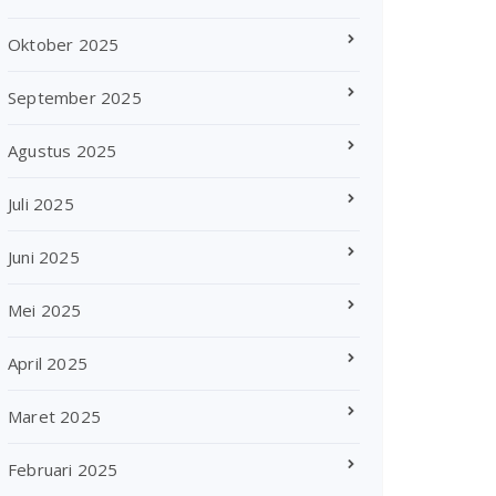
Oktober 2025
September 2025
Agustus 2025
Juli 2025
Juni 2025
Mei 2025
April 2025
Maret 2025
Februari 2025