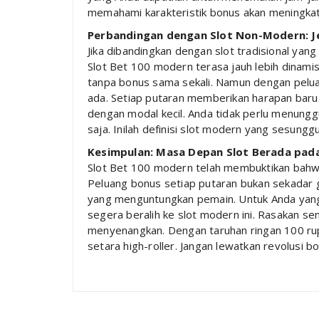
memahami karakteristik bonus akan meningka
Perbandingan dengan Slot Non-Modern: J
Jika dibandingkan dengan slot tradisional ya
Slot Bet 100 modern terasa jauh lebih dinamis
tanpa bonus sama sekali. Namun dengan peluan
ada. Setiap putaran memberikan harapan baru.
dengan modal kecil. Anda tidak perlu menungg
saja. Inilah definisi slot modern yang sesungg
Kesimpulan: Masa Depan Slot Berada pada
Slot Bet 100 modern telah membuktikan bahwa
Peluang bonus setiap putaran bukan sekadar
yang menguntungkan pemain. Untuk Anda yang
segera beralih ke slot modern ini. Rasakan se
menyenangkan. Dengan taruhan ringan 100 r
setara high-roller. Jangan lewatkan revolusi bon