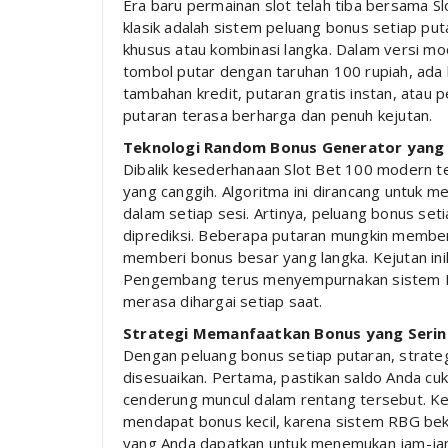
Era baru permainan slot telah tiba bersama 
klasik adalah sistem peluang bonus setiap pu
khusus atau kombinasi langka. Dalam versi mode
tombol putar dengan taruhan 100 rupiah, ad
tambahan kredit, putaran gratis instan, atau
putaran terasa berharga dan penuh kejutan.
Teknologi Random Bonus Generator yang
Dibalik kesederhanaan Slot Bet 100 modern 
yang canggih. Algoritma ini dirancang untuk 
dalam setiap sesi. Artinya, peluang bonus set
diprediksi. Beberapa putaran mungkin memberi
memberi bonus besar yang langka. Kejutan in
Pengembang terus menyempurnakan sistem RB
merasa dihargai setiap saat.
Strategi Memanfaatkan Bonus yang Serin
Dengan peluang bonus setiap putaran, strateg
disesuaikan. Pertama, pastikan saldo Anda cu
cenderung muncul dalam rentang tersebut. Ke
mendapat bonus kecil, karena sistem RBG bek
yang Anda dapatkan untuk menemukan jam-jam t