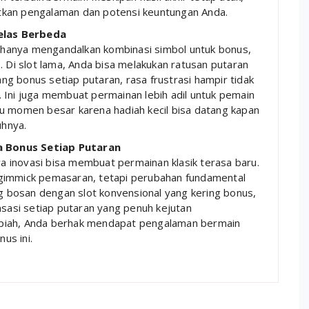
tkan pengalaman dan potensi keuntungan Anda.
elas Berbeda
ng hanya mengandalkan kombinasi simbol untuk bonus,
. Di slot lama, Anda bisa melakukan ratusan putaran
g bonus setiap putaran, rasa frustrasi hampir tidak
 Ini juga membuat permainan lebih adil untuk pemain
u momen besar karena hadiah kecil bisa datang kapan
uhnya.
 Bonus Setiap Putaran
 inovasi bisa membuat permainan klasik terasa baru.
 gimmick pemasaran, tetapi perubahan fundamental
 bosan dengan slot konvensional yang kering bonus,
nsasi setiap putaran yang penuh kejutan
upiah, Anda berhak mendapat pengalaman bermain
us ini.