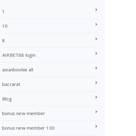
1
10
8
AIRBET88 login
asianbookie all
baccarat
Blog
bonus new member
bonus new member 100