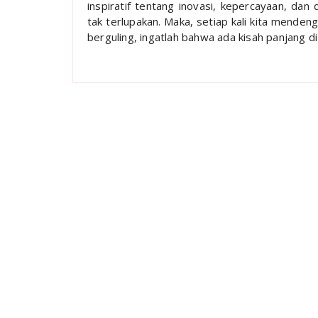
inspiratif tentang inovasi, kepercayaan, da
tak terlupakan. Maka, setiap kali kita mende
berguling, ingatlah bahwa ada kisah panjang di