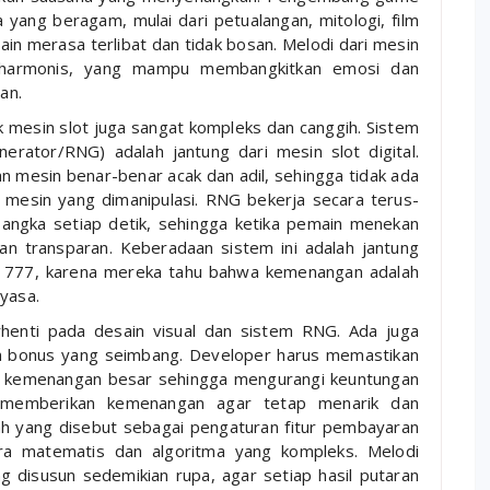
yang beragam, mulai dari petualangan, mitologi, film
ain merasa terlibat dan tidak bosan. Melodi dari mesin
g harmonis, yang mampu membangkitkan emosi dan
an.
lik mesin slot juga sangat kompleks dan canggih. Sistem
ator/RNG) adalah jantung dari mesin slot digital.
n mesin benar-benar acak dan adil, sehingga tidak ada
 mesin yang dimanipulasi. RNG bekerja secara terus-
angka setiap detik, sehingga ketika pemain menekan
dan transparan. Keberadaan sistem ini adalah jantung
t 777, karena mereka tahu bahwa kemenangan adalah
yasa.
henti pada desain visual dan sistem RNG. Ada juga
n bonus yang seimbang. Developer harus memastikan
an kemenangan besar sehingga mengurangi keuntungan
ang memberikan kemenangan agar tetap menarik dan
ah yang disebut sebagai pengaturan fitur pembayaran
ra matematis dan algoritma yang kompleks. Melodi
g disusun sedemikian rupa, agar setiap hasil putaran