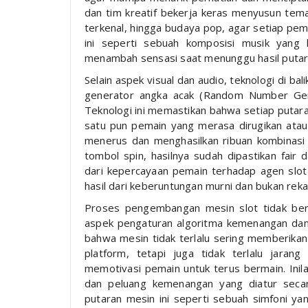
dan tim kreatif bekerja keras menyusun tema 
terkenal, hingga budaya pop, agar setiap pem
ini seperti sebuah komposisi musik yan
menambah sensasi saat menunggu hasil putar
Selain aspek visual dan audio, teknologi di ba
generator angka acak (Random Number Gener
Teknologi ini memastikan bahwa setiap putara
satu pun pemain yang merasa dirugikan atau
menerus dan menghasilkan ribuan kombinasi 
tombol spin, hasilnya sudah dipastikan fair 
dari kepercayaan pemain terhadap agen slo
hasil dari keberuntungan murni dan bukan reka
Proses pengembangan mesin slot tidak ber
aspek pengaturan algoritma kemenangan da
bahwa mesin tidak terlalu sering memberik
platform, tetapi juga tidak terlalu jar
memotivasi pemain untuk terus bermain. Inil
dan peluang kemenangan yang diatur seca
putaran mesin ini seperti sebuah simfoni yan