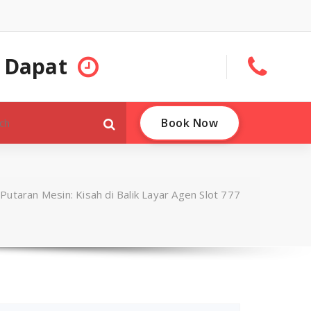
 Dapat
Book Now
Putaran Mesin: Kisah di Balik Layar Agen Slot 777