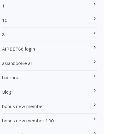
1
10
8
AIRBET88 login
asianbookie all
baccarat
Blog
bonus new member
bonus new member 100