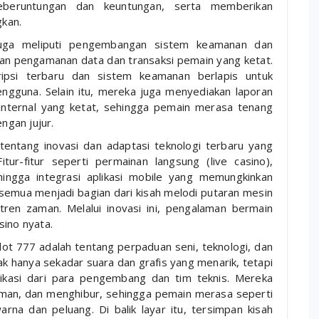
beruntungan dan keuntungan, serta memberikan
kan.
r juga meliputi pengembangan sistem keamanan dan
ngan pengamanan data dan transaksi pemain yang ketat.
ipsi terbaru dan sistem keamanan berlapis untuk
engguna. Selain itu, mereka juga menyediakan laporan
 internal yang ketat, sehingga pemain merasa tenang
ngan jujur.
 tentang inovasi dan adaptasi teknologi terbaru yang
ur-fitur seperti permainan langsung (live casino),
 hingga integrasi aplikasi mobile yang memungkinkan
semua menjadi bagian dari kisah melodi putaran mesin
en zaman. Melalui inovasi ini, pengalaman bermain
sino nyata.
 slot 777 adalah tentang perpaduan seni, teknologi, dan
dak hanya sekadar suara dan grafis yang menarik, tetapi
dikasi dari para pengembang dan tim teknis. Mereka
aman, dan menghibur, sehingga pemain merasa seperti
rna dan peluang. Di balik layar itu, tersimpan kisah