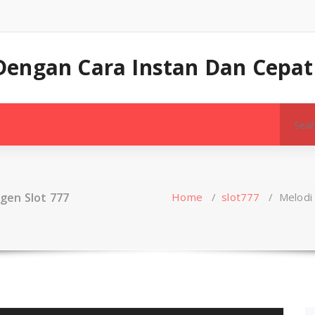
Dengan Cara Instan Dan Cepat
Search
for:
Agen Slot 777
Home
/
slot777
/
Melodi 