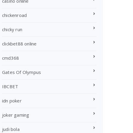
casino online
chickenroad
chicky run
clickbet88 online
cmd368
Gates Of Olympus
IBCBET
idn poker
joker gaming
judi bola