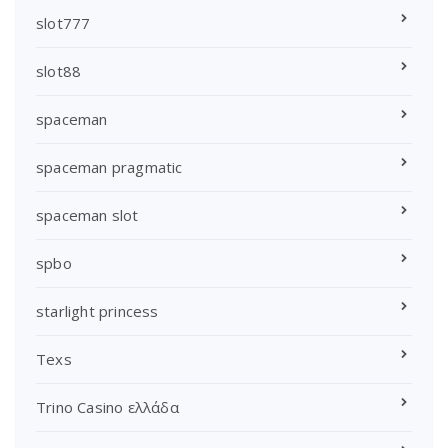
slot777
slot88
spaceman
spaceman pragmatic
spaceman slot
spbo
starlight princess
Texs
Trino Casino ελλάδα