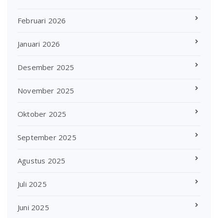
Februari 2026
Januari 2026
Desember 2025
November 2025
Oktober 2025
September 2025
Agustus 2025
Juli 2025
Juni 2025