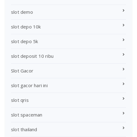
slot demo
slot depo 10k
slot depo 5k
slot deposit 10 ribu
Slot Gacor
slot gacor hari ini
slot qris
slot spaceman
slot thailand