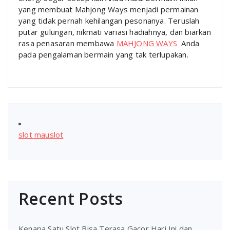
yang membuat Mahjong Ways menjadi permainan
yang tidak pernah kehilangan pesonanya. Teruslah
putar gulungan, nikmati variasi hadiahnya, dan biarkan
rasa penasaran membawa
MAHJONG WAYS
Anda
pada pengalaman bermain yang tak terlupakan.
slot mauslot
Recent Posts
Kenapa Satu Slot Bisa Terasa Gacor Hari Ini dan