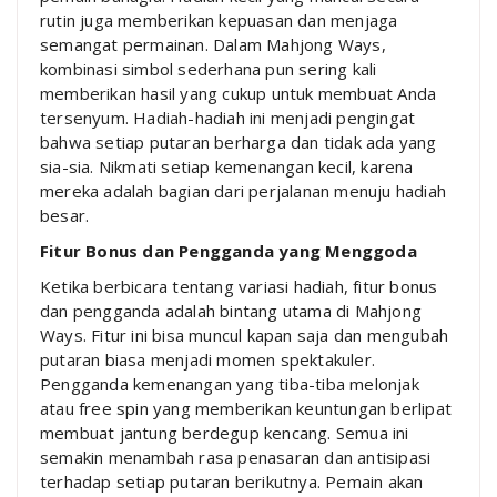
rutin juga memberikan kepuasan dan menjaga
semangat permainan. Dalam Mahjong Ways,
kombinasi simbol sederhana pun sering kali
memberikan hasil yang cukup untuk membuat Anda
tersenyum. Hadiah-hadiah ini menjadi pengingat
bahwa setiap putaran berharga dan tidak ada yang
sia-sia. Nikmati setiap kemenangan kecil, karena
mereka adalah bagian dari perjalanan menuju hadiah
besar.
Fitur Bonus dan Pengganda yang Menggoda
Ketika berbicara tentang variasi hadiah, fitur bonus
dan pengganda adalah bintang utama di Mahjong
Ways. Fitur ini bisa muncul kapan saja dan mengubah
putaran biasa menjadi momen spektakuler.
Pengganda kemenangan yang tiba-tiba melonjak
atau free spin yang memberikan keuntungan berlipat
membuat jantung berdegup kencang. Semua ini
semakin menambah rasa penasaran dan antisipasi
terhadap setiap putaran berikutnya. Pemain akan