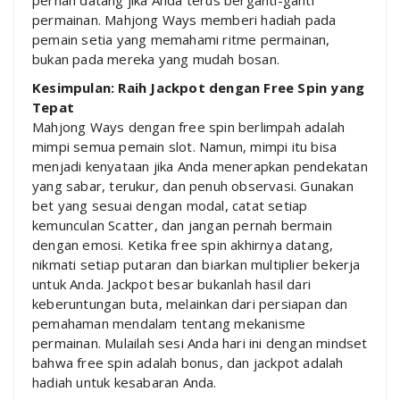
pernah datang jika Anda terus berganti-ganti
permainan. Mahjong Ways memberi hadiah pada
pemain setia yang memahami ritme permainan,
bukan pada mereka yang mudah bosan.
Kesimpulan: Raih Jackpot dengan Free Spin yang
Tepat
Mahjong Ways dengan free spin berlimpah adalah
mimpi semua pemain slot. Namun, mimpi itu bisa
menjadi kenyataan jika Anda menerapkan pendekatan
yang sabar, terukur, dan penuh observasi. Gunakan
bet yang sesuai dengan modal, catat setiap
kemunculan Scatter, dan jangan pernah bermain
dengan emosi. Ketika free spin akhirnya datang,
nikmati setiap putaran dan biarkan multiplier bekerja
untuk Anda. Jackpot besar bukanlah hasil dari
keberuntungan buta, melainkan dari persiapan dan
pemahaman mendalam tentang mekanisme
permainan. Mulailah sesi Anda hari ini dengan mindset
bahwa free spin adalah bonus, dan jackpot adalah
hadiah untuk kesabaran Anda.