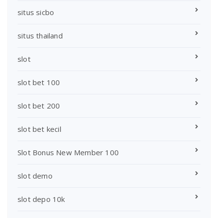
situs sicbo
situs thailand
slot
slot bet 100
slot bet 200
slot bet kecil
Slot Bonus New Member 100
slot demo
slot depo 10k