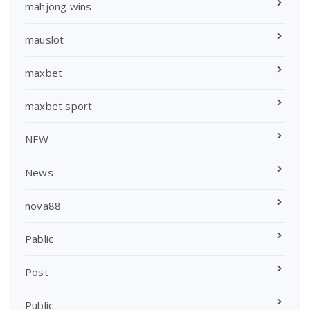
mahjong wins
mauslot
maxbet
maxbet sport
NEW
News
nova88
Pablic
Post
Public