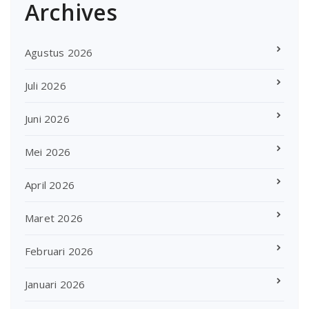
Archives
Agustus 2026
Juli 2026
Juni 2026
Mei 2026
April 2026
Maret 2026
Februari 2026
Januari 2026