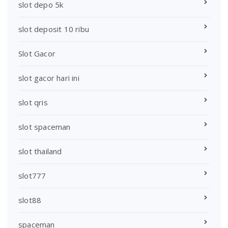
slot depo 5k
slot deposit 10 ribu
Slot Gacor
slot gacor hari ini
slot qris
slot spaceman
slot thailand
slot777
slot88
spaceman