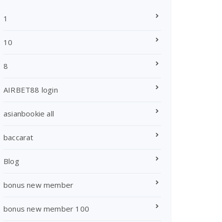
1
10
8
AIRBET88 login
asianbookie all
baccarat
Blog
bonus new member
bonus new member 100