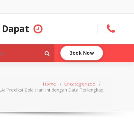
 Dapat
Book Now
Home
/
Uncategorized
/
A: Prediksi Bola Hari Ini dengan Data Terlengkap