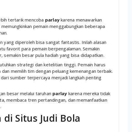
lebih tertarik mencoba
parlay
karena menawarkan
an ini memungkinkan pemain menggabungkan beberapa
han.
 yang diperoleh bisa sangat fantastis. Inilah alasan
atu favorit para pemain berpengalaman. Semakin
, semakin besar pula hadiah yang bisa didapatkan.
uhkan strategi dan ketelitian tinggi. Pemain harus
 dan memilih tim dengan peluang kemenangan terbaik.
n dari sumber terpercaya menjadi langkah penting
an besar melalui taruhan
parlay
karena mereka tidak
ata, membaca tren pertandingan, dan memanfaatkan
.
i Situs Judi Bola