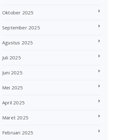
Oktober 2025
September 2025
Agustus 2025
Juli 2025
Juni 2025
Mei 2025
April 2025
Maret 2025
Februari 2025