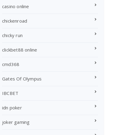
casino online
chickenroad
chicky run
clickbet88 online
cmd368
Gates Of Olympus
IBCBET
idn poker
joker gaming