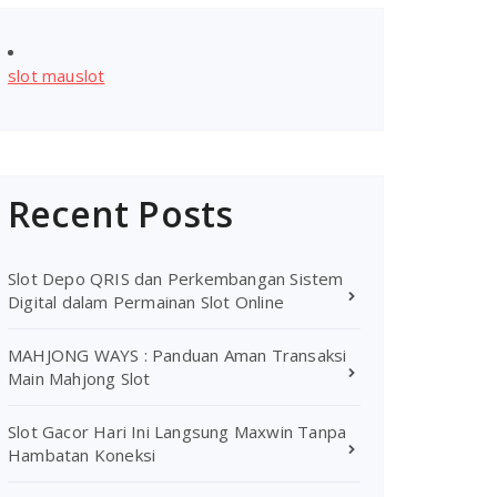
slot mauslot
Recent Posts
Slot Depo QRIS dan Perkembangan Sistem
Digital dalam Permainan Slot Online
MAHJONG WAYS : Panduan Aman Transaksi
Main Mahjong Slot
Slot Gacor Hari Ini Langsung Maxwin Tanpa
Hambatan Koneksi