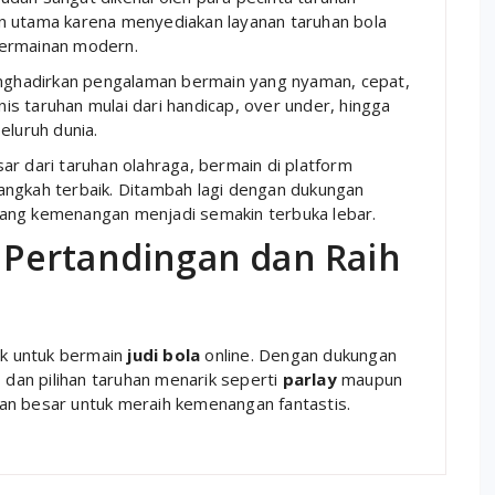
ihan utama karena menyediakan layanan taruhan bola
permainan modern.
ghadirkan pengalaman bermain yang nyaman, cepat,
enis taruhan mulai dari handicap, over under, hingga
eluruh dunia.
ar dari taruhan olahraga, bermain di platform
angkah terbaik. Ditambah lagi dengan dukungan
eluang kemenangan menjadi semakin terbuka lebar.
Pertandingan dan Raih
ik untuk bermain
judi bola
online. Dengan dukungan
, dan pilihan taruhan menarik seperti
parlay
maupun
an besar untuk meraih kemenangan fantastis.