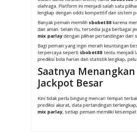
olahraga. Platform ini menjadi salah satu pil
lengkap dengan odds kompetitif dan sistem 
Banyak pemain memilih
sbobet88
karena men
dan aman. Selain itu, tersedia juga berbagai j
mix parlay
dengan pilihan pertandingan dari s
Bagi pemain yang ingin meraih keuntungan bes
terpercaya seperti
sbobet88
tentu menjadi l
prediksi bola harian dan statistik lengkap, p
Saatnya Menangkan 
Jackpot Besar
Kini tidak perlu bingung mencari tempat terba
prediksi akurat, data pertandingan terlengkap
mix parlay
, setiap pemain memiliki kesempat