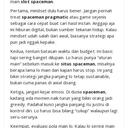
main
slot spaceman
.
Pertama, mindset dulu harus bener. Jangan pernah
treat
spaceman pragmatic
atau game sejenis
sebagai cara cepat buat cari hasil instan. Anggap aja
ini hiburan digital, bukan sumber tekanan hidup. Kalau
mindset udah salah dari awal, biasanya strategi apa
pun jadi nggak kepake.
Kedua, tentuin batasan waktu dan budget. Ini basic
tapi sering banget dilupain. Lo harus punya “aturan
main” sebelum masuk ke
situs spaceman
, misalnya
berapa lama lo main dan kapan harus stop. Ini yang
bikin strategi jangka panjang lo tetap sustainable,
bukan cuma panas di awal doang.
Ketiga, jangan kejar emosi. Di dunia
spaceman
,
kadang ada momen naik turun yang bikin orang jadi
greedy. Padahal kunci jangka panjang itu justru di
kontrol diri. Lo harus bisa bilang “cukup” walaupun lagi
seru-serunya.
Keempat, evaluasi pola main lo. Kalau lo sering main