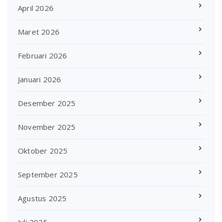
April 2026
Maret 2026
Februari 2026
Januari 2026
Desember 2025
November 2025
Oktober 2025
September 2025
Agustus 2025
Juli 2025