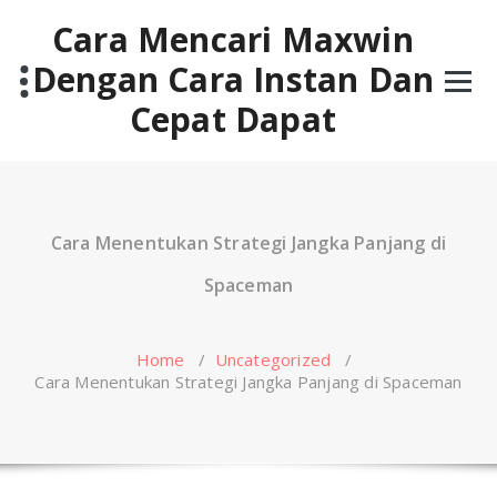
Skip
Cara Mencari Maxwin
to
content
Dengan Cara Instan Dan
Cepat Dapat
Cara Menentukan Strategi Jangka Panjang di
Spaceman
Home
/
Uncategorized
/
Cara Menentukan Strategi Jangka Panjang di Spaceman