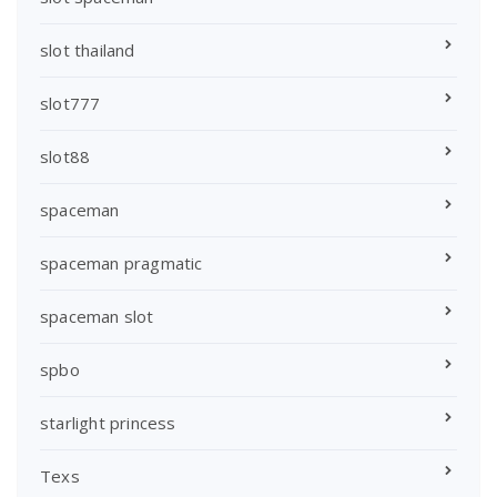
slot thailand
slot777
slot88
spaceman
spaceman pragmatic
spaceman slot
spbo
starlight princess
Texs