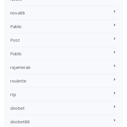
nova88
Pablic
Post
Public
rajamerak
roulette
rtp
sbobet
sbobet88