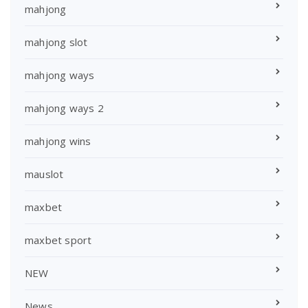
mahjong
mahjong slot
mahjong ways
mahjong ways 2
mahjong wins
mauslot
maxbet
maxbet sport
NEW
News