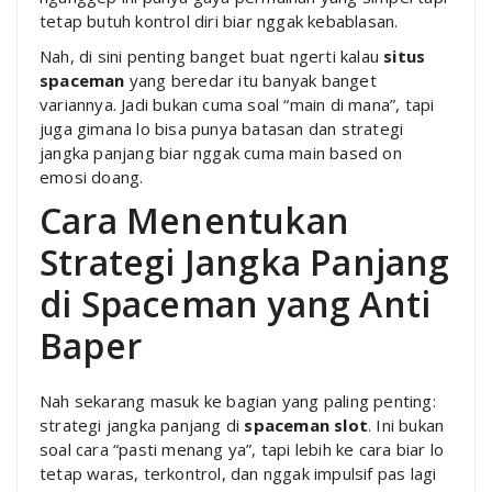
tetap butuh kontrol diri biar nggak kebablasan.
Nah, di sini penting banget buat ngerti kalau
situs
spaceman
yang beredar itu banyak banget
variannya. Jadi bukan cuma soal “main di mana”, tapi
juga gimana lo bisa punya batasan dan strategi
jangka panjang biar nggak cuma main based on
emosi doang.
Cara Menentukan
Strategi Jangka Panjang
di Spaceman yang Anti
Baper
Nah sekarang masuk ke bagian yang paling penting:
strategi jangka panjang di
spaceman slot
. Ini bukan
soal cara “pasti menang ya”, tapi lebih ke cara biar lo
tetap waras, terkontrol, dan nggak impulsif pas lagi