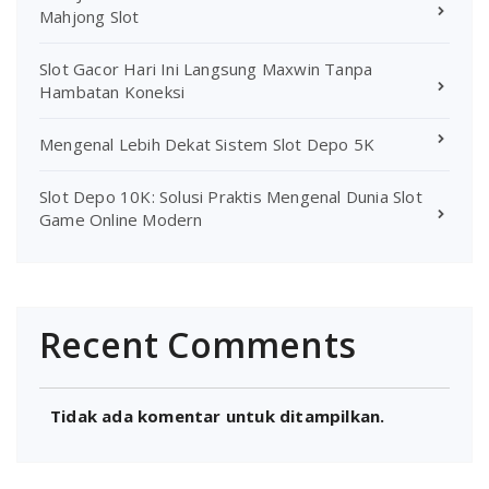
Mahjong Slot
Slot Gacor Hari Ini Langsung Maxwin Tanpa
Hambatan Koneksi
Mengenal Lebih Dekat Sistem Slot Depo 5K
Slot Depo 10K: Solusi Praktis Mengenal Dunia Slot
Game Online Modern
Recent Comments
Tidak ada komentar untuk ditampilkan.