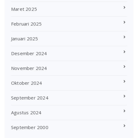
Maret 2025
Februari 2025
Januari 2025
Desember 2024
November 2024
Oktober 2024
September 2024
Agustus 2024
September 2000