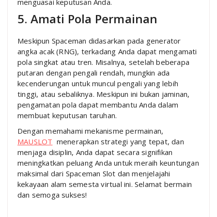
menguasai keputusan Anda.
5. Amati Pola Permainan
Meskipun Spaceman didasarkan pada generator
angka acak (RNG), terkadang Anda dapat mengamati
pola singkat atau tren. Misalnya, setelah beberapa
putaran dengan pengali rendah, mungkin ada
kecenderungan untuk muncul pengali yang lebih
tinggi, atau sebaliknya. Meskipun ini bukan jaminan,
pengamatan pola dapat membantu Anda dalam
membuat keputusan taruhan.
Dengan memahami mekanisme permainan,
MAUSLOT
menerapkan strategi yang tepat, dan
menjaga disiplin, Anda dapat secara signifikan
meningkatkan peluang Anda untuk meraih keuntungan
maksimal dari Spaceman Slot dan menjelajahi
kekayaan alam semesta virtual ini. Selamat bermain
dan semoga sukses!