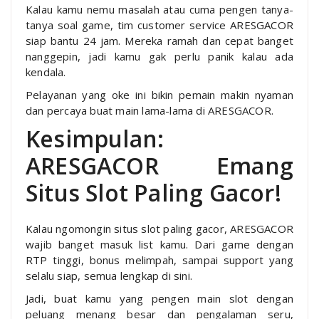
Kalau kamu nemu masalah atau cuma pengen tanya-
tanya soal game, tim customer service ARESGACOR
siap bantu 24 jam. Mereka ramah dan cepat banget
nanggepin, jadi kamu gak perlu panik kalau ada
kendala.
Pelayanan yang oke ini bikin pemain makin nyaman
dan percaya buat main lama-lama di ARESGACOR.
Kesimpulan:
ARESGACOR Emang
Situs Slot Paling Gacor!
Kalau ngomongin situs slot paling gacor, ARESGACOR
wajib banget masuk list kamu. Dari game dengan
RTP tinggi, bonus melimpah, sampai support yang
selalu siap, semua lengkap di sini.
Jadi, buat kamu yang pengen main slot dengan
peluang menang besar dan pengalaman seru,