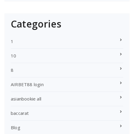
Categories
1
10
8
AIRBET88 login
asianbookie all
baccarat
Blog