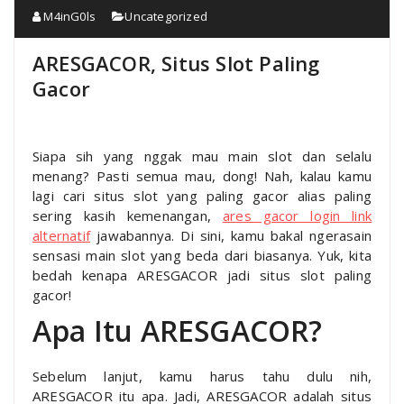
M4inG0ls
Uncategorized
ARESGACOR, Situs Slot Paling
Gacor
Siapa sih yang nggak mau main slot dan selalu
menang? Pasti semua mau, dong! Nah, kalau kamu
lagi cari situs slot yang paling gacor alias paling
sering kasih kemenangan,
ares gacor login link
alternatif
jawabannya. Di sini, kamu bakal ngerasain
sensasi main slot yang beda dari biasanya. Yuk, kita
bedah kenapa ARESGACOR jadi situs slot paling
gacor!
Apa Itu ARESGACOR?
Sebelum lanjut, kamu harus tahu dulu nih,
ARESGACOR itu apa. Jadi, ARESGACOR adalah situs