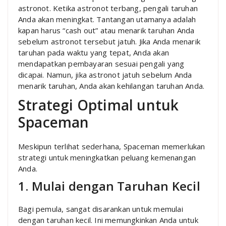
astronot. Ketika astronot terbang, pengali taruhan
Anda akan meningkat. Tantangan utamanya adalah
kapan harus “cash out” atau menarik taruhan Anda
sebelum astronot tersebut jatuh. Jika Anda menarik
taruhan pada waktu yang tepat, Anda akan
mendapatkan pembayaran sesuai pengali yang
dicapai. Namun, jika astronot jatuh sebelum Anda
menarik taruhan, Anda akan kehilangan taruhan Anda.
Strategi Optimal untuk
Spaceman
Meskipun terlihat sederhana, Spaceman memerlukan
strategi untuk meningkatkan peluang kemenangan
Anda.
1. Mulai dengan Taruhan Kecil
Bagi pemula, sangat disarankan untuk memulai
dengan taruhan kecil. Ini memungkinkan Anda untuk