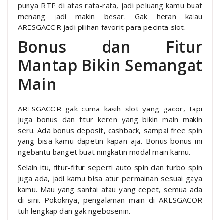
punya RTP di atas rata-rata, jadi peluang kamu buat
menang jadi makin besar. Gak heran kalau
ARESGACOR jadi pilihan favorit para pecinta slot.
Bonus dan Fitur
Mantap Bikin Semangat
Main
ARESGACOR gak cuma kasih slot yang gacor, tapi
juga bonus dan fitur keren yang bikin main makin
seru. Ada bonus deposit, cashback, sampai free spin
yang bisa kamu dapetin kapan aja. Bonus-bonus ini
ngebantu banget buat ningkatin modal main kamu.
Selain itu, fitur-fitur seperti auto spin dan turbo spin
juga ada, jadi kamu bisa atur permainan sesuai gaya
kamu. Mau yang santai atau yang cepet, semua ada
di sini. Pokoknya, pengalaman main di ARESGACOR
tuh lengkap dan gak ngebosenin.