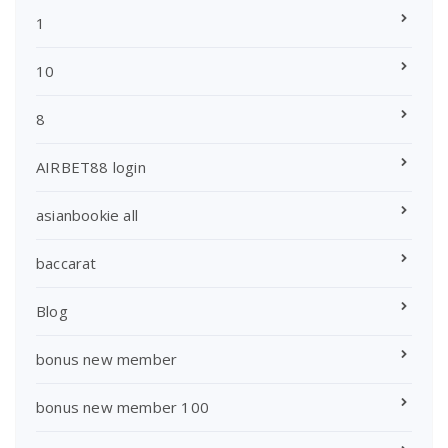
1
10
8
AIRBET88 login
asianbookie all
baccarat
Blog
bonus new member
bonus new member 100