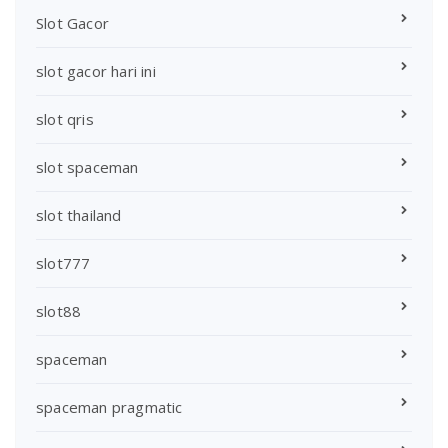
Slot Gacor
slot gacor hari ini
slot qris
slot spaceman
slot thailand
slot777
slot88
spaceman
spaceman pragmatic