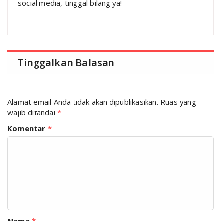
social media, tinggal bilang ya!
Tinggalkan Balasan
Alamat email Anda tidak akan dipublikasikan.
Ruas yang
wajib ditandai
*
Komentar
*
Nama
*