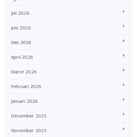
Juli 2026
Juni 2026
Mei 2026
April 2026
Maret 2026
Februari 2026
Januari 2026
Desember 2025
November 2025