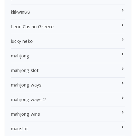
klikwin88
Leon Casino Greece
lucky neko
mahjong
mahjong slot
mahjong ways
mahjong ways 2
mahjong wins
mauslot