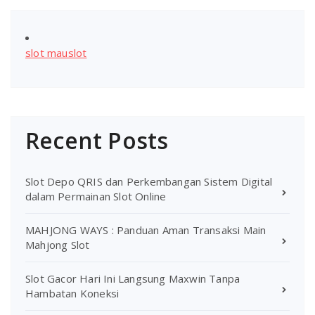
slot mauslot
Recent Posts
Slot Depo QRIS dan Perkembangan Sistem Digital
dalam Permainan Slot Online
MAHJONG WAYS : Panduan Aman Transaksi Main
Mahjong Slot
Slot Gacor Hari Ini Langsung Maxwin Tanpa
Hambatan Koneksi