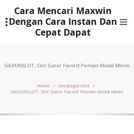
Skip
Cara Mencari Maxwin
to
content
Dengan Cara Instan Dan
Cepat Dapat
GADUNSLOT, Slot Gacor Favorit Pemain Modal Minim
Home
/
Uncategorized
/
GADUNSLOT, Slot Gacor Favorit Pemain Modal Minim