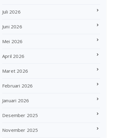
Juli 2026
Juni 2026
Mei 2026
April 2026
Maret 2026
Februari 2026
Januari 2026
Desember 2025
November 2025