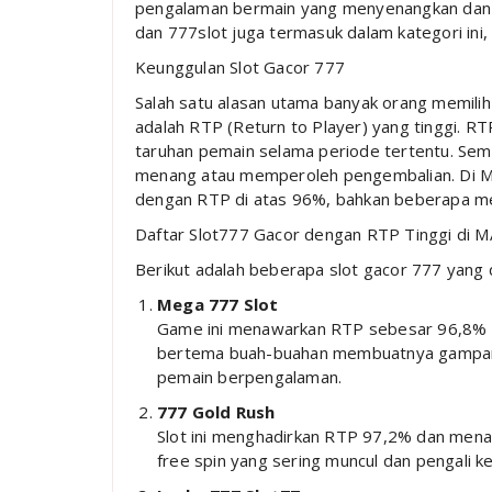
pengalaman bermain yang menyenangkan dan p
dan 777slot juga termasuk dalam kategori ini, 
Keunggulan Slot Gacor 777
Salah satu alasan utama banyak orang memilih
adalah RTP (Return to Player) yang tinggi. R
taruhan pemain selama periode tertentu. Sem
menang atau memperoleh pengembalian. Di 
dengan RTP di atas 96%, bahkan beberapa me
Daftar Slot777 Gacor dengan RTP Tinggi di
Berikut adalah beberapa slot gacor 777 yang
Mega 777 Slot
Game ini menawarkan RTP sebesar 96,8% de
bertema buah-buahan membuatnya gampang 
pemain berpengalaman.
777 Gold Rush
Slot ini menghadirkan RTP 97,2% dan menaw
free spin yang sering muncul dan pengali 