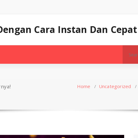
Dengan Cara Instan Dan Cepat
Search
for:
rnya!
Home
/
Uncategorized