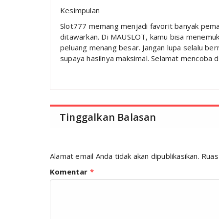
Kesimpulan
Slot777 memang menjadi favorit banyak pema
ditawarkan. Di MAUSLOT, kamu bisa menemukan
peluang menang besar. Jangan lupa selalu ber
supaya hasilnya maksimal. Selamat mencoba 
Tinggalkan Balasan
Alamat email Anda tidak akan dipublikasikan.
Ruas
Komentar
*