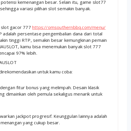
otensi kemenangan besar. Selain itu, game slot77
sehingga variasi pilihan slot semakin banyak.
 slot gacor 777
https://omsouthernbbq.com/menu/
TP adalah persentase pengembalian dana dari total
akin tinggi RTP, semakin besar kemungkinan pemain
MAUSLOT, kamu bisa menemukan banyak slot 777
ncapai 97% lebih.
 MAUSLOT
 direkomendasikan untuk kamu coba:
ngan fitur bonus yang melimpah. Desain klasik
dimainkan oleh pemula sekaligus menarik untuk
arkan jackpot progresif. Keunggulan lainnya adalah
kemenangan yang cukup besar.