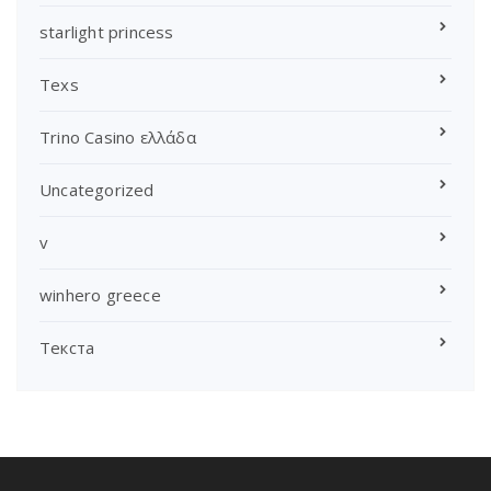
starlight princess
Texs
Trino Casino ελλάδα
Uncategorized
v
winhero greece
Текста