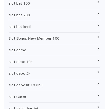
slot bet 100
slot bet 200
slot bet kecil
Slot Bonus New Member 100
slot demo
slot depo 10k
slot depo 5k
slot deposit 10 ribu
Slot Gacor
slot gacor hari ini