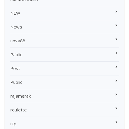
NEW
News
nova88
Pablic
Post
Public
rajamerak
roulette
rtp