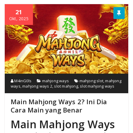
21
Okt, 2025
M4inG0ls
mahjong ways
mahjong slot
,
mahjong
ways
,
mahjong ways 2
,
slot mahjong
,
slot mahjong ways
Main Mahjong Ways 2? Ini Dia
Cara Main yang Benar
Main Mahjong Ways