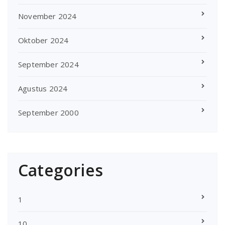
November 2024
Oktober 2024
September 2024
Agustus 2024
September 2000
Categories
1
10