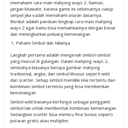
memahami cara main mahjong ways 2. Namun,
jangan khawatir, karena game ini sebenarnya cukup
simpel jika sudah memahami aturan dasarnya.
Berikut adalah panduan lengkap cara main mahjong
ways 2 agar kamu bisa memainkannya dengan benar
dan meningkatkan peluang kemenangan.
Pahami Simbol dan Nilainya
Langkah pertama adalah mengenali simbol-simbol
yang muncul di gulungan. Dalam mahjong ways 2,
simbolnya biasanya berupa gambar mahjong
tradisional, angka, dan simbol khusus seperti wild
dan scatter. Setiap simbol memiliki nilai tertentu dan
kombinasi simbol tertentu yang bisa memberikan
kemenangan.
Simbol wild biasanya berfungsi sebagai pengganti
simbol lain untuk membentuk kombinasi kemenangan.
Sedangkan scatter bisa memicu fitur bonus seperti
putaran gratis atau multiplier.