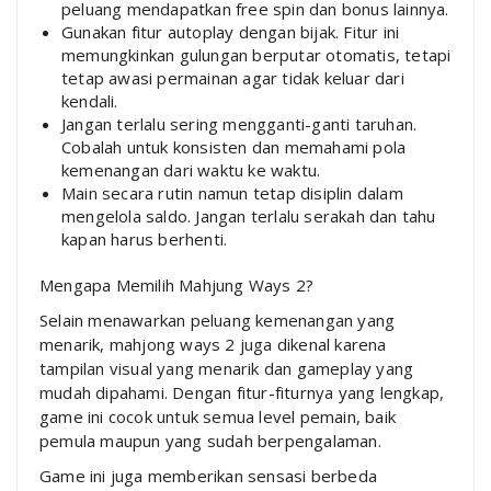
peluang mendapatkan free spin dan bonus lainnya.
Gunakan fitur autoplay dengan bijak. Fitur ini
memungkinkan gulungan berputar otomatis, tetapi
tetap awasi permainan agar tidak keluar dari
kendali.
Jangan terlalu sering mengganti-ganti taruhan.
Cobalah untuk konsisten dan memahami pola
kemenangan dari waktu ke waktu.
Main secara rutin namun tetap disiplin dalam
mengelola saldo. Jangan terlalu serakah dan tahu
kapan harus berhenti.
Mengapa Memilih Mahjung Ways 2?
Selain menawarkan peluang kemenangan yang
menarik, mahjong ways 2 juga dikenal karena
tampilan visual yang menarik dan gameplay yang
mudah dipahami. Dengan fitur-fiturnya yang lengkap,
game ini cocok untuk semua level pemain, baik
pemula maupun yang sudah berpengalaman.
Game ini juga memberikan sensasi berbeda