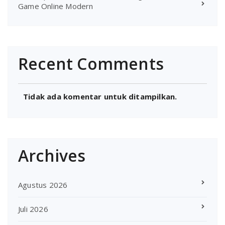
Game Online Modern
Recent Comments
Tidak ada komentar untuk ditampilkan.
Archives
Agustus 2026
Juli 2026