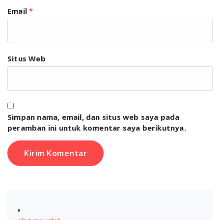
Email
*
Situs Web
Simpan nama, email, dan situs web saya pada
peramban ini untuk komentar saya berikutnya.