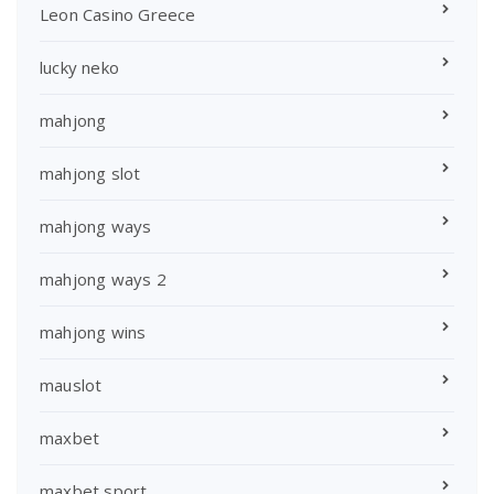
Leon Casino Greece
lucky neko
mahjong
mahjong slot
mahjong ways
mahjong ways 2
mahjong wins
mauslot
maxbet
maxbet sport