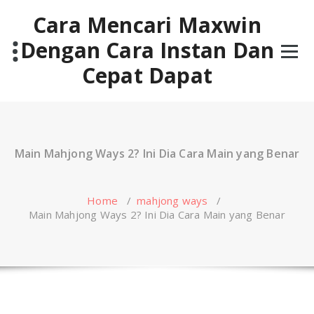
Skip
Cara Mencari Maxwin
to
content
Dengan Cara Instan Dan
Cepat Dapat
Main Mahjong Ways 2? Ini Dia Cara Main yang Benar
Home
/
mahjong ways
/
Main Mahjong Ways 2? Ini Dia Cara Main yang Benar