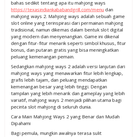
bahas sedikit tentang apa itu mahjong ways
https://texasindiankababandgrill.com/menu
dan
mahjong ways 2. Mahjong ways adalah sebuah game
slot online yang terinspirasi dari permainan mahjong
tradisional, namun dikemas dalam bentuk slot digital
yang modern dan menyenangkan. Game ini dikenal
dengan fitur-fitur menarik seperti simbol khusus, fitur
bonus, dan putaran gratis yang bisa meningkatkan
peluang kemenangan pemain.
Sedangkan mahjong ways 2 adalah versi lanjutan dari
mahjong ways yang menawarkan fitur lebih lengkap,
grafis lebih tajam, dan peluang mendapatkan
kemenangan besar yang lebih tinggi. Dengan
tampilan yang lebih menarik dan gameplay yang lebih
variatif, mahjong ways 2 menjadi pilihan utama bagi
pecinta slot mahjong di seluruh dunia.
Cara Main Mahjong Ways 2 yang Benar dan Mudah
Dipahami
Bagi pemula, mungkin awalnya terasa sulit