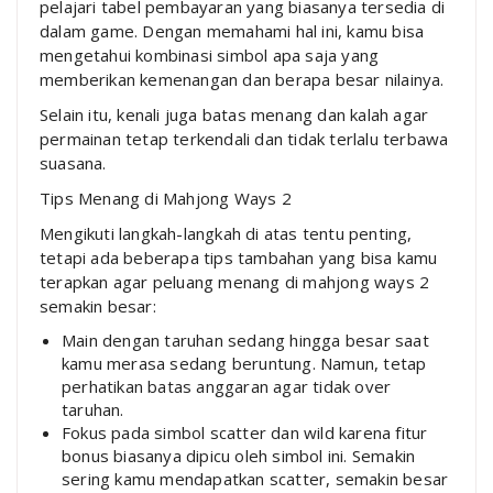
pelajari tabel pembayaran yang biasanya tersedia di
dalam game. Dengan memahami hal ini, kamu bisa
mengetahui kombinasi simbol apa saja yang
memberikan kemenangan dan berapa besar nilainya.
Selain itu, kenali juga batas menang dan kalah agar
permainan tetap terkendali dan tidak terlalu terbawa
suasana.
Tips Menang di Mahjong Ways 2
Mengikuti langkah-langkah di atas tentu penting,
tetapi ada beberapa tips tambahan yang bisa kamu
terapkan agar peluang menang di mahjong ways 2
semakin besar:
Main dengan taruhan sedang hingga besar saat
kamu merasa sedang beruntung. Namun, tetap
perhatikan batas anggaran agar tidak over
taruhan.
Fokus pada simbol scatter dan wild karena fitur
bonus biasanya dipicu oleh simbol ini. Semakin
sering kamu mendapatkan scatter, semakin besar