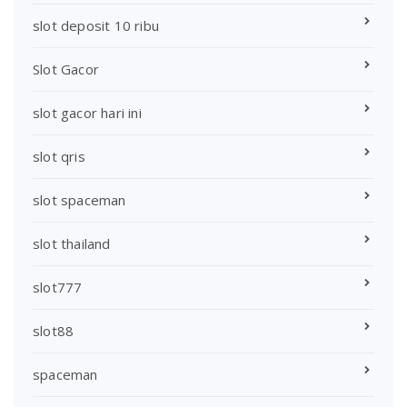
slot deposit 10 ribu
Slot Gacor
slot gacor hari ini
slot qris
slot spaceman
slot thailand
slot777
slot88
spaceman