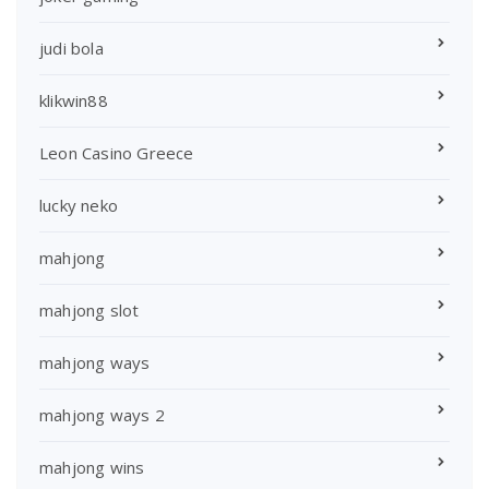
judi bola
klikwin88
Leon Casino Greece
lucky neko
mahjong
mahjong slot
mahjong ways
mahjong ways 2
mahjong wins