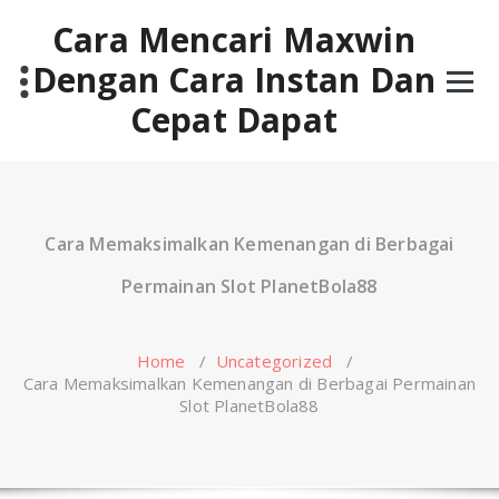
Skip
Cara Mencari Maxwin
to
content
Dengan Cara Instan Dan
Cepat Dapat
Cara Memaksimalkan Kemenangan di Berbagai
Permainan Slot PlanetBola88
Home
/
Uncategorized
/
Cara Memaksimalkan Kemenangan di Berbagai Permainan
Slot PlanetBola88