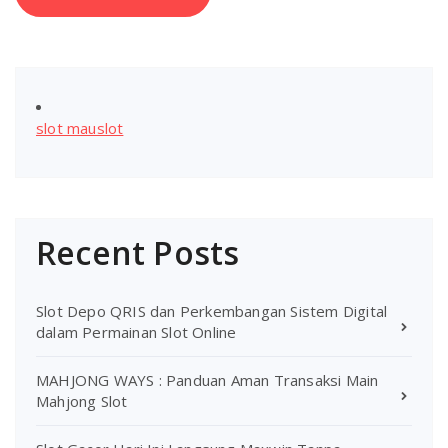
slot mauslot
Recent Posts
Slot Depo QRIS dan Perkembangan Sistem Digital
dalam Permainan Slot Online
MAHJONG WAYS : Panduan Aman Transaksi Main
Mahjong Slot