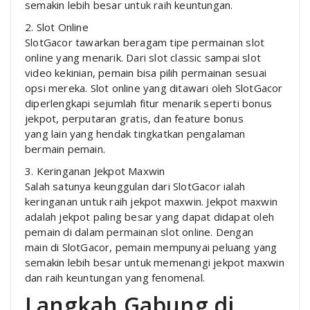
semakin lebih besar untuk raih keuntungan.
2. Slot Online
SlotGacor tawarkan beragam tipe permainan slot
online yang menarik. Dari slot classic sampai slot
video kekinian, pemain bisa pilih permainan sesuai
opsi mereka. Slot online yang ditawari oleh SlotGacor
diperlengkapi sejumlah fitur menarik seperti bonus
jekpot, perputaran gratis, dan feature bonus
yang lain yang hendak tingkatkan pengalaman
bermain pemain.
3. Keringanan Jekpot Maxwin
Salah satunya keunggulan dari SlotGacor ialah
keringanan untuk raih jekpot maxwin. Jekpot maxwin
adalah jekpot paling besar yang dapat didapat oleh
pemain di dalam permainan slot online. Dengan
main di SlotGacor, pemain mempunyai peluang yang
semakin lebih besar untuk memenangi jekpot maxwin
dan raih keuntungan yang fenomenal.
Langkah Gabung di