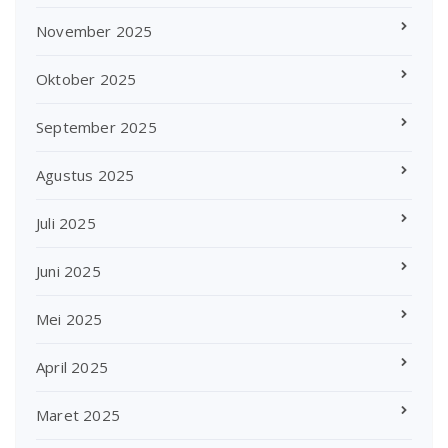
November 2025
Oktober 2025
September 2025
Agustus 2025
Juli 2025
Juni 2025
Mei 2025
April 2025
Maret 2025