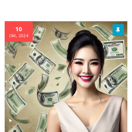
10
Okt, 2024