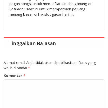
jangan sangsi untuk mendaftarkan dan gabung di
SlotGacor saat ini untuk memperoleh peluang
menang besar di link slot gacor hari ini.
Tinggalkan Balasan
Alamat email Anda tidak akan dipublikasikan.
Ruas yang
wajib ditandai
*
Komentar
*