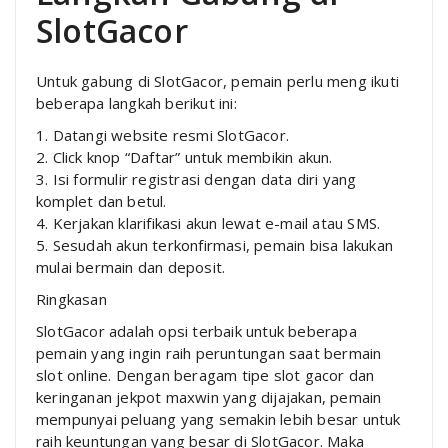
SlotGacor
Untuk gabung di SlotGacor, pemain perlu meng ikuti
beberapa langkah berikut ini:
1. Datangi website resmi SlotGacor.
2. Click knop “Daftar” untuk membikin akun.
3. Isi formulir registrasi dengan data diri yang
komplet dan betul.
4. Kerjakan klarifikasi akun lewat e-mail atau SMS.
5. Sesudah akun terkonfirmasi, pemain bisa lakukan
mulai bermain dan deposit.
Ringkasan
SlotGacor adalah opsi terbaik untuk beberapa
pemain yang ingin raih peruntungan saat bermain
slot online. Dengan beragam tipe slot gacor dan
keringanan jekpot maxwin yang dijajakan, pemain
mempunyai peluang yang semakin lebih besar untuk
raih keuntungan yang besar di SlotGacor. Maka