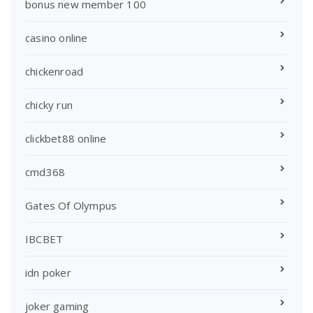
bonus new member 100
casino online
chickenroad
chicky run
clickbet88 online
cmd368
Gates Of Olympus
IBCBET
idn poker
joker gaming