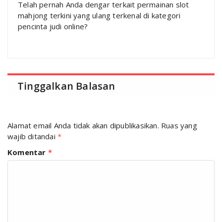
Telah pernah Anda dengar terkait permainan slot
mahjong terkini yang ulang terkenal di kategori
pencinta judi online?
Tinggalkan Balasan
Alamat email Anda tidak akan dipublikasikan.
Ruas yang
wajib ditandai
*
Komentar
*