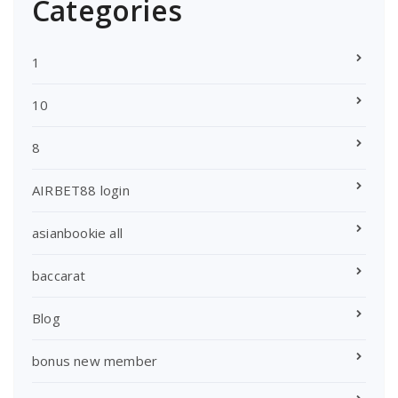
Categories
1
10
8
AIRBET88 login
asianbookie all
baccarat
Blog
bonus new member