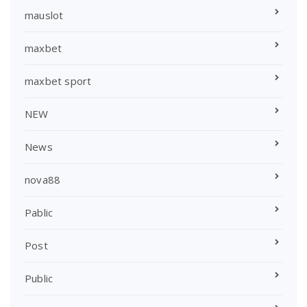
mauslot
maxbet
maxbet sport
NEW
News
nova88
Pablic
Post
Public