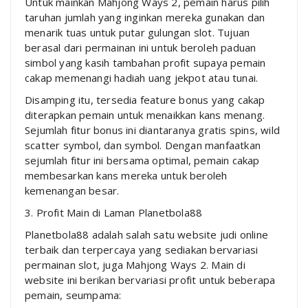
Untuk mainkan Mahjong Ways 2, pemain harus pilih
taruhan jumlah yang inginkan mereka gunakan dan
menarik tuas untuk putar gulungan slot. Tujuan
berasal dari permainan ini untuk beroleh paduan
simbol yang kasih tambahan profit supaya pemain
cakap memenangi hadiah uang jekpot atau tunai.
Disamping itu, tersedia feature bonus yang cakap
diterapkan pemain untuk menaikkan kans menang.
Sejumlah fitur bonus ini diantaranya gratis spins, wild
scatter symbol, dan symbol. Dengan manfaatkan
sejumlah fitur ini bersama optimal, pemain cakap
membesarkan kans mereka untuk beroleh
kemenangan besar.
3. Profit Main di Laman Planetbola88
Planetbola88 adalah salah satu website judi online
terbaik dan terpercaya yang sediakan bervariasi
permainan slot, juga Mahjong Ways 2. Main di
website ini berikan bervariasi profit untuk beberapa
pemain, seumpama: