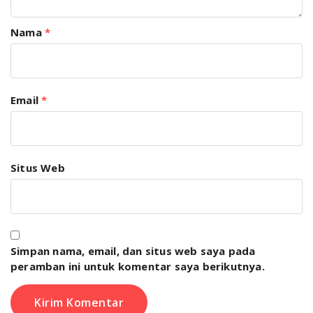
Nama
*
Email
*
Situs Web
Simpan nama, email, dan situs web saya pada
peramban ini untuk komentar saya berikutnya.