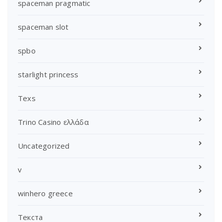
spaceman pragmatic
spaceman slot
spbo
starlight princess
Texs
Trino Casino ελλάδα
Uncategorized
v
winhero greece
Текста