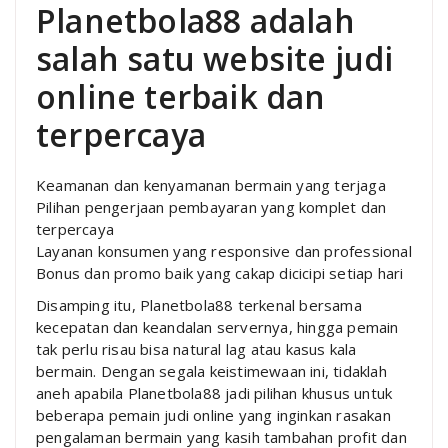
Planetbola88 adalah
salah satu website judi
online terbaik dan
terpercaya
Keamanan dan kenyamanan bermain yang terjaga
Pilihan pengerjaan pembayaran yang komplet dan
terpercaya
Layanan konsumen yang responsive dan professional
Bonus dan promo baik yang cakap dicicipi setiap hari
Disamping itu, Planetbola88 terkenal bersama
kecepatan dan keandalan servernya, hingga pemain
tak perlu risau bisa natural lag atau kasus kala
bermain. Dengan segala keistimewaan ini, tidaklah
aneh apabila Planetbola88 jadi pilihan khusus untuk
beberapa pemain judi online yang inginkan rasakan
pengalaman bermain yang kasih tambahan profit dan