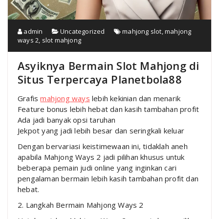
admin
Uncategorized
mahjong slot
,
mahjong
ways 2
,
slot mahjong
Asyiknya Bermain Slot Mahjong di
Situs Terpercaya Planetbola88
Grafis
mahjong ways
lebih kekinian dan menarik
Feature bonus lebih hebat dan kasih tambahan profit
Ada jadi banyak opsi taruhan
Jekpot yang jadi lebih besar dan seringkali keluar
Dengan bervariasi keistimewaan ini, tidaklah aneh
apabila Mahjong Ways 2 jadi pilihan khusus untuk
beberapa pemain judi online yang inginkan cari
pengalaman bermain lebih kasih tambahan profit dan
hebat.
2. Langkah Bermain Mahjong Ways 2