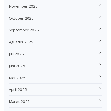
November 2025
Oktober 2025
September 2025
Agustus 2025
Juli 2025
Juni 2025
Mei 2025
April 2025
Maret 2025